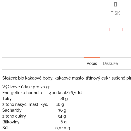
TISK
Facebook
Twit
Popis
Diskuze
Složení: bio kakaové boby, kakaové máslo, třtinový cukr, sušené p
Výživové údaje pro 70 g:
Energetická hodnota 400 kcal/1674 kJ
Tuky 26 g
z toho nasyc. mast .kys. 16 g
Sacharidy 36 g
z toho cukry 34 g
Bílkoviny 6 g
Sůl 0,040 g