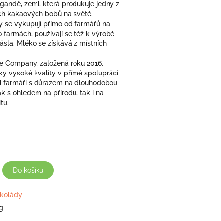
gandě, zemi, která produkuje jedny z
ích kakaových bobů na světě.
 se vykupují přímo od farmářů na
 farmách, používají se též k výrobě
sla. Mléko se získává z místních
de Company, založená roku 2016,
ky vysoké kvality v přímé spolupráci
 farmáři s důrazem na dlouhodobou
jak s ohledem na přírodu, tak i na
tu.
Do košíku
kolády
g