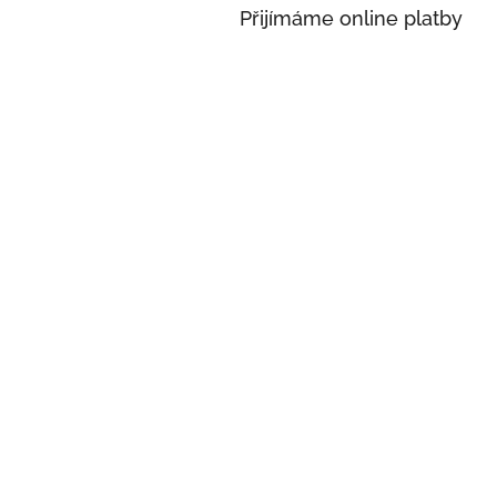
a
Přijímáme online platby
n
e
l