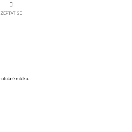
ZEPTAT SE
ter
lnotučné mléko.