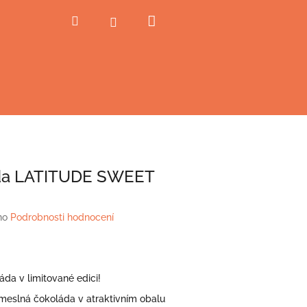
Nákupní
Hledat
Přihlášení
košík
da LATITUDE SWEET
no
Podrobnosti hodnocení
da v limitované edici!
meslná čokoláda v atraktivním obalu