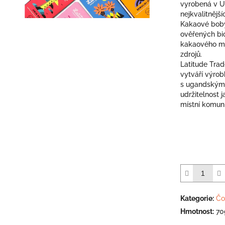
vyrobená v U
hvězdiček.
nejkvalitnějš
Kakaové boby
ověřených bio
kakaového má
zdrojů.
Latitude Tra
vytváří výrob
s ugandskými
udržitelnost 
místní komuni
Kategorie
:
Čo
Hmotnost
:
70