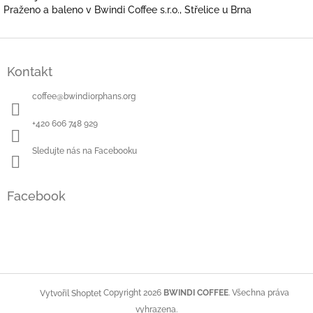
Praženo a baleno v Bwindi Coffee s.r.o., Střelice u Brna
Z
á
Kontakt
p
a
coffee
@
bwindiorphans.org
t
í
+420 606 748 929
Sledujte nás na Facebooku
Facebook
Copyright 2026
BWINDI COFFEE
. Všechna práva
Vytvořil Shoptet
vyhrazena.