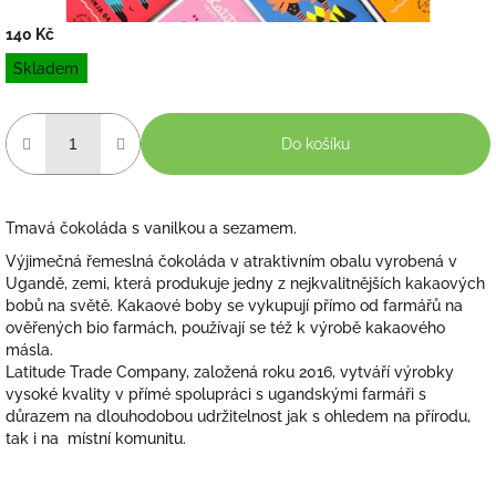
140 Kč
Měrná
Skladem
cena:
Do košíku
Tmavá čokoláda s vanilkou a sezamem.
Výjimečná řemeslná čokoláda v atraktivním obalu vyrobená v
Ugandě, zemi, která produkuje jedny z nejkvalitnějších kakaových
bobů na světě. Kakaové boby se vykupují přímo od farmářů na
ověřených bio farmách, používají se též k výrobě kakaového
másla.
Latitude Trade Company, založená roku 2016, vytváří výrobky
vysoké kvality v přímé spolupráci s ugandskými farmáři s
důrazem na dlouhodobou udržitelnost jak s ohledem na přírodu,
tak i na místní komunitu.