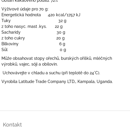
Obsah kakaového podílu: 72%
Výživové údaje pro 70 g:
Energetická hodnota 420 kcal/1757 kJ
Tuky 32 g
z toho nasyc. mast .kys. 22 g
Sacharidy 30 g
z toho cukry 20 g
Bílkoviny 6 g
Sůl 0 g
Může obsahovat stopy ořechů, burských oříšků, mléčných
výrobků, vajec, sóji a obilovin.
Uchovávejte v chladu a suchu (při teplotě do 24°C).
Vyrobila Latitude Trade Company LTD,, Kampala, Uganda.
Z
á
Kontakt
p